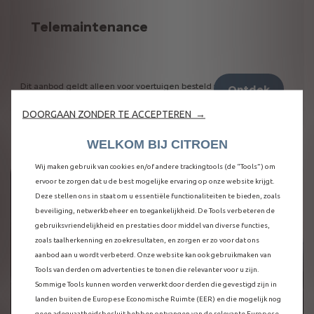
Telemaintenance
Dit aanbod geldt alleen voor voertuigen besteld vóór 1 juli 2023
Ontdek
DOORGAAN ZONDER TE ACCEPTEREN →
WELKOM BIJ CITROEN
Wij maken gebruik van cookies en/of andere trackingtools (de “Tools”) om
ervoor te zorgen dat u de best mogelijke ervaring op onze website krijgt.
Deze stellen ons in staat om u essentiële functionaliteiten te bieden, zoals
beveiliging, netwerkbeheer en toegankelijkheid. De Tools verbeteren de
gebruiksvriendelijkheid en prestaties door middel van diverse functies,
zoals taalherkenning en zoekresultaten, en zorgen er zo voor dat ons
aanbod aan u wordt verbeterd. Onze website kan ook gebruikmaken van
Tools van derden om advertenties te tonen die relevanter voor u zijn.
Sommige Tools kunnen worden verwerkt door derden die gevestigd zijn in
landen buiten de Europese Economische Ruimte (EER) en die mogelijk nog
geen adequaatheidsbesluit hebben ontvangen van de relevante Europese