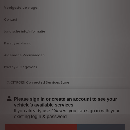
Veelgestelde vragen
Contact
Juridische info/informatie
Privacyverklaring
Algemene Voorwaarden
Privacy & Gegevens
ⒸCITROËN Connected Services Store
Please sign in or create an account to see your
vehicle’s available services
If you already use
Citroën
, you can sign in with your
existing login & password