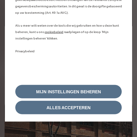
gegevensbeschermingsautoriteiten. In dit geval is de doorgifte gebaseerd
op uw toestemming (Art. 49.1a AVG).
Als u meer wilt weten over de tools die wij gebruiken en hoe u deze kunt
beheren, kunt u ons
cookiebeleid
raadplegen of op de knop ‘Mijn
instellingen beheren’ klikken.
Optie "Drive & Save"
Privacybeleid
Ontdek
MIJN INSTELLINGEN BEHEREN
ALLES ACCEPTEREN