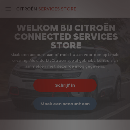
Skip
to
CITROËN
SERVICES STORE
main
content
WELKOM BIJ CITROËN
Main
CONNECTED SERVICES
navigation
STORE
Maak een account aan of meldt u aan voor een optimale
ervaring. Als u de MyCitroën app al gebruikt, kunt u zich
aanmelden met dezelfde inlog gegevens.
Schrijf in
Maak een account aan