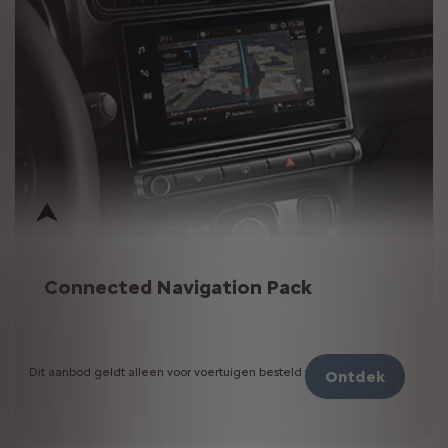
Connected Navigation Pack
Dit aanbod geldt alleen voor voertuigen besteld vóór 1 juli 2023
Ontdek