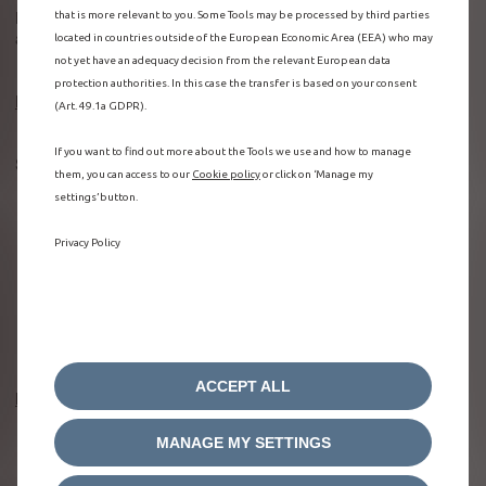
Het volume van gegevens varieert afhankelijk van hoe de
that is more relevant to you. Some Tools may be processed by third parties
aangesloten auto gebruikt wordt.
located in countries outside of the European Economic Area (EEA) who may
not yet have an adequacy decision from the relevant European data
protection authorities. In this case the transfer is based on your consent
Doeleinden van gegevensverwerking
(Art. 49.1a GDPR).
If you want to find out more about the Tools we use and how to manage
Stellantis verwerkt autogegevens uitsluitend om:
them, you can access to our
Cookie policy
or click on ‘Manage my
de
aangesloten diensten, die u activeert, te leveren en
settings’ button.
beheren;
juridische
verplichtingen na te leven;
Privacy Policy
de
kwaliteit en prestaties van auto's en services te
verbeteren;
verenigde
en geanonimiseerde gegevens te analyseren
voor statistische of productontwikkelingsdoeleinden.
ACCEPT ALL
Hoe krijgt u toegang tot uw gegevens?
MANAGE MY SETTINGS
Consumenten (B2C):
Consumentengebruikers krijgen
toegang tot hun gegevens via het
Stellantis Privacy Portazl
,