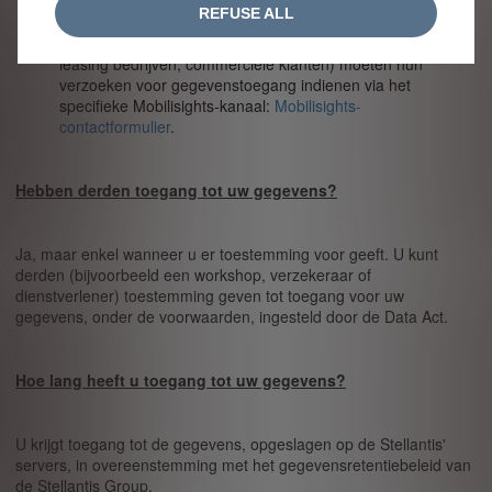
REFUSE ALL
in de rubriek “Recht op toegang”;
Zakelijke klanten (B2B):
Zakelijke gebruikers (fleets,
leasing bedrijven, commerciële klanten) moeten hun
verzoeken voor gegevenstoegang indienen via het
specifieke Mobilisights-kanaal:
Mobilisights-
contactformulier
.
Hebben derden toegang tot uw gegevens?
Ja, maar enkel wanneer u er toestemming voor geeft. U kunt
derden (bijvoorbeeld een workshop, verzekeraar of
dienstverlener) toestemming geven tot toegang voor uw
gegevens, onder de voorwaarden, ingesteld door de Data Act.
Hoe lang heeft u toegang tot uw gegevens?
U krijgt toegang tot de gegevens, opgeslagen op de Stellantis'
servers, in overeenstemming met het gegevensretentiebeleid van
de Stellantis Group.