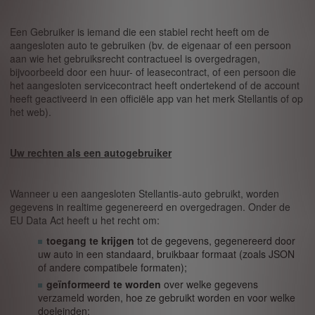
Een Gebruiker is iemand die een stabiel recht heeft om de
aangesloten auto te gebruiken (bv. de eigenaar of een persoon
aan wie het gebruiksrecht contractueel is overgedragen,
bijvoorbeeld door een huur- of leasecontract, of een persoon die
het aangesloten servicecontract heeft ondertekend of de account
heeft geactiveerd in een officiële app van het merk Stellantis of op
het web).
Uw rechten als een autogebruiker
Wanneer u een aangesloten Stellantis-auto gebruikt, worden
gegevens in realtime gegenereerd en overgedragen. Onder de
EU Data Act heeft u het recht om:
toegang te krijgen
tot de gegevens, gegenereerd door
uw auto in een standaard, bruikbaar formaat (zoals JSON
of andere compatibele formaten);
geïnformeerd te worden
over welke gegevens
verzameld worden, hoe ze gebruikt worden en voor welke
doeleinden;