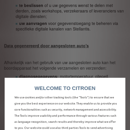
te beslissen
of u uw gegevens wenst te delen met
derden, zoals workshops, verzekeraars of leveranciers van
digitale diensten;
uw aanvragen
voor gegevenstoegang te beheren via
specifieke digitale kanalen van Stellantis.
Data gegenereerd door aangesloten auto's
Afhankelijk van het gebruik van uw aangesloten auto kan het
boordapparaat het volgende verzamelen en verzenden:
diagnosegegevens:
motortemperatuur, oliepeil,
foutcodes;
WELCOME TO CITROEN
gebruiksgegevens:
kilometerstand, snelheid, rijtijd,
gebruik van ADAS-systemen;
We use cookies and/or other tracking tools (the “Tools”) to ensure that we
locatiegegevens:
wanneer GPS ingeschakeld is;
give you the best experience on our website. They enable us to provide you
interactiegegevens:
navigatie, stemverzoeken, gebruik
core functionalities such as security, network management and accessibility.
van aangesloten services;
The Tools improve usability and performance through various features such
evenementgegevens:
gedetecteerde botsingen of
as language recognition, search results and thereby improve what we offer
storingen.
to you. Our website could use also third parties Tools to send advertising