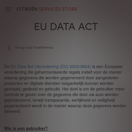
Skip
to
CITROËN
SERVICES STORE
main
content
EU DATA ACT
Main
navigation
Terug naar hoofdmenu
De
EU Data Act (Verordening (EU) 2023/2854)
is een Europese
verordening die geharmoniseerde regels instelt voor de manier
waarop gegevens die worden gegenereerd door aangesloten
producten en digitale diensten toegankelijk kunnen worden
gemaakt, gedeeld en gebruikt. Het doel is om de gebruiker meer
controle te geven over de gegevens die door uw auto worden
geproduceerd, terwijl transparantie, eerlijkheid en veiligheid
gegarandeerd wordt in de manier waarop deze gegevens worden
beheerd.
Wie is een gebruiker?